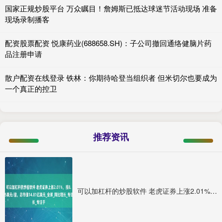
国家正规炒股平台 万众瞩目！詹姆斯已抵达球迷节活动现场 准备
现场录制播客
配资股票配资 悦康药业(688658.SH)：子公司撤回通络健脑片药
品注册申请
散户配资在线登录 铁林：你期待哈登当组织者 但米切尔也要成为
一个真正的控卫
推荐资讯
可以加杠杆的炒股软件 老虎证券上涨2.01%，报8.385美元/股，总市值14.81亿美元_全球_同比增长_专注于