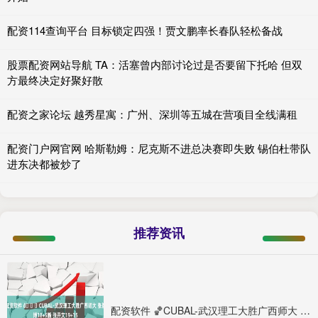
配资114查询平台 目标锁定四强！贾文鹏率长春队轻松备战
股票配资网站导航 TA：活塞曾内部讨论过是否要留下托哈 但双
方最终决定好聚好散
配资之家论坛 越秀星寓：广州、深圳等五城在营项目全线满租
配资门户网官网 哈斯勒姆：尼克斯不进总决赛即失败 锡伯杜带队
进东决都被炒了
推荐资讯
配资软件 🏀CUBAL-武汉理工大胜广西师大 张智博18+5断 张开文19+15