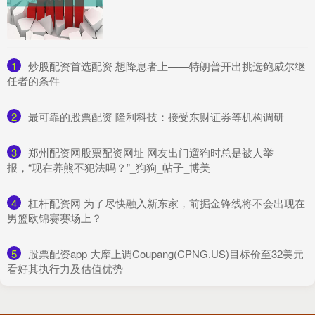
1
​炒股配资首选配资 想降息者上——特朗普开出挑选鲍威尔继
任者的条件
2
​最可靠的股票配资 隆利科技：接受东财证券等机构调研
3
​郑州配资网股票配资网址 网友出门遛狗时总是被人举
报，“现在养熊不犯法吗？”_狗狗_帖子_博美
4
​杠杆配资网 为了尽快融入新东家，前掘金锋线将不会出现在
男篮欧锦赛赛场上？
5
​股票配资app 大摩上调Coupang(CPNG.US)目标价至32美元
看好其执行力及估值优势